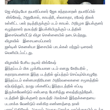
ஜெ ஸ்டுடியோ தயாரிப்பாளர் ஜேசு சுந்தரமாறன் தயாரிப்பில்
லிங்கேஷ், அனுமோல், காயத்ரி, ஸ்வாகதா, ரமேஷ் திலக்
உள்ளிட்ட பலர் நடித்திருக்கும் படம் காயல். அறிமுக இயக்குனர்
எழுத்தாளர் தமயந்தி இயக்கியிருக்கும் படத்தின்
இசைவெளியீட்டு விழா சென்னையில் நடைபெற்றது.
விழாவில் இசையமைப்பாளர்
ஜஸ்டின் கெனன்யா இசையில் பாடல்கள் மற்றும் டிரைலர்
வெளியிடப்பட்டது.
விழாவில் பேசிய நடிகர் லிங்கேஷ்
இந்தப்படம் மிக முக்கியமான படம் எனது கேரியரில் ,
கதாநாயகனாக இந்த படத்தில் ஒப்பந்தம் செய்யும்பொழுதே
இந்தப்படம் என்னமாதிரியான அதிர்வலைகளை சமூகத்தில்
ஏற்படுத்தும், நமது பங்களிப்பு இந்தபடத்தில் எப்படி
இருக்கவேண்டும் என்பதை யோசித்து வைத்திருந்தேன்.
படத்தின் இயக்குனர் தமயந்தி அவர்கள் இந்தக்கதையை
படமாக்க வேண்டும் என்கிற எண்ணத்தை நான்
பாராட்டுகிறேன். அதுவும் அவரது சொந்த வாழ்க்கையில் நடந்த