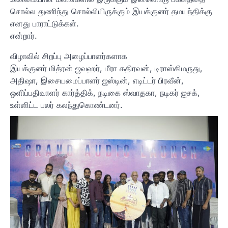
சொல்ல துணிந்து சொல்லியிருக்கும் இயக்குனர் தமயந்திக்கு
எனது பாராட்டுக்கள்.
என்றார்.
விழாவில் சிறப்பு அழைப்பாளர்களாக
இயக்குனர் மித்ரன் ஜவஹர், மீரா கதிரவன், டிராஸ்கிமருது,
அதிஷா, இசையமைப்பாளர் ஜஸ்டின், எடிட்டர் பிரவீன்,
ஒளிப்பதிவாளர் கார்த்திக், நடிகை ஸ்வாதகா, நடிகர் ஐசக்,
உள்ளிட்ட பலர் கலந்துகொண்டனர்.