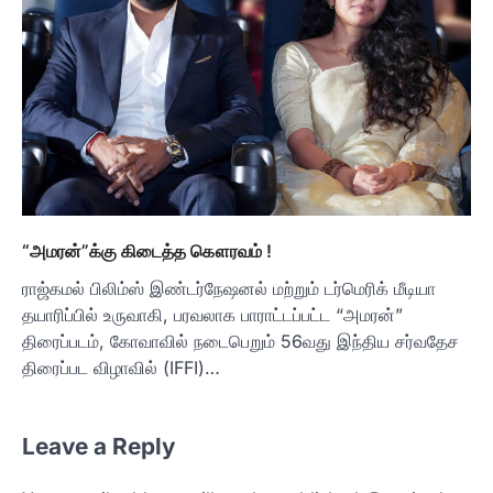
“அமரன்”க்கு கிடைத்த கௌரவம் !
ராஜ்கமல் பிலிம்ஸ் இண்டர்நேஷனல் மற்றும் டர்மெரிக் மீடியா
தயாரிப்பில் உருவாகி, பரவலாக பாராட்டப்பட்ட “அமரன்”
திரைப்படம், கோவாவில் நடைபெறும் 56வது இந்திய சர்வதேச
திரைப்பட விழாவில் (IFFI)…
Leave a Reply