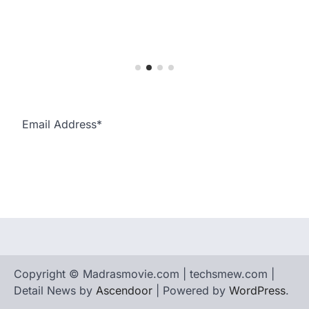
Subscribe
Copyright © Madrasmovie.com | techsmew.com |
Detail News by
Ascendoor
| Powered by
WordPress
.