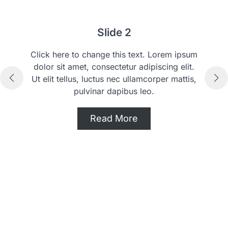
Slide 2
Slid
hange this text. Lorem ipsum
Click here to change th
 consectetur adipiscing elit.
dolor sit amet, consect
luctus nec ullamcorper mattis,
Ut elit tellus, luctus n
inar dapibus leo.
pulvinar dap
Read More
Read 