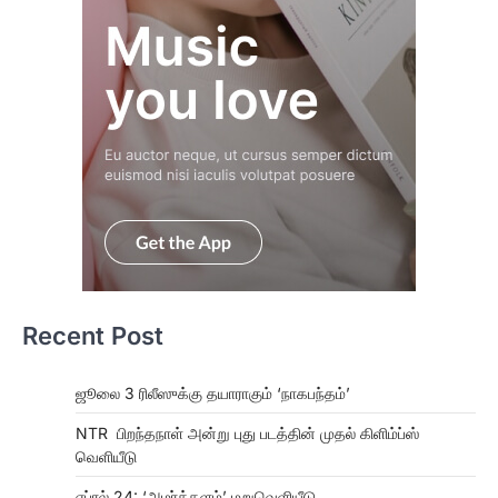
Recent Post
ஜூலை 3 ரிலீஸுக்கு தயாராகும் ‘நாகபந்தம்’
NTR பிறந்தநாள் அன்று புது படத்தின் முதல் கிளிம்ப்ஸ்
வெளியீடு
ஏப்ரல் 24: ‘அமர்க்களம்’ மறுவெளியீடு