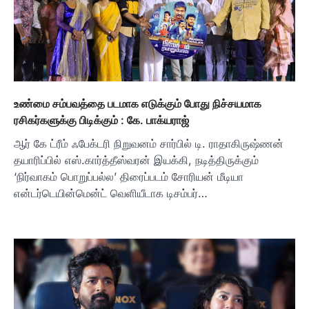
உண்மை சம்பவத்தை படமாக எடுக்கும் போது நிச்சயமாக
ரசிகர்களுக்கு பிடிக்கும் : கே. பாக்யராஜ்
ஆர் கே ட்ரீம் ஃபேக்டரி நிறுவனம் சார்பில் டி. ராதாகிருஷ்ணன்
தயாரிப்பில் எஸ்.கார்த்தீஸ்வரன் இயக்கி, நடித்திருக்கும்
‘நிர்வாகம் பொறுப்பல்ல’ திரைப்படம் சோரியன் மீடியா
என்டர்டெயின்மென்ட் வெளியீடாக டிசம்பர்…