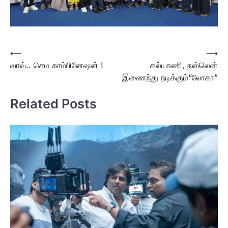
Post
⟵
⟶
வாவ்.. செம காம்பினேஷன் !
கல்யாணி, நஸ்லென்
navigation
இணைந்து நடிக்கும்“லோகா”
Related Posts